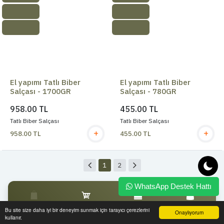
El yapımı Tatlı Biber
El yapımı Tatlı Biber
Salçası - 1700GR
Salçası - 780GR
958.00 TL
455.00 TL
Tatlı Biber Salçası
Tatlı Biber Salçası
+
+
958.00 TL
455.00 TL
1
2
WhatsApp Destek Hattı
Anasayfa
Sepetim
Siparişlerim
Hesabım
Bu site size daha iyi bir deneyim sunmak için tarayıcı çerezlerini
Onaylıyorum
kullanır.