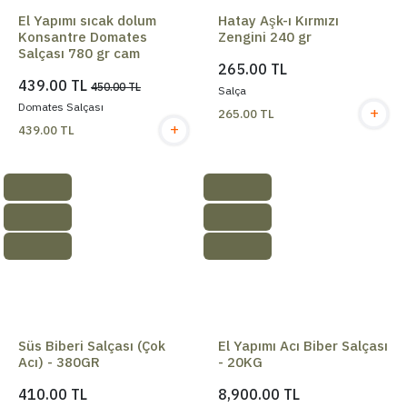
El Yapımı sıcak dolum
Hatay Aşk-ı Kırmızı
Konsantre Domates
Zengini 240 gr
Salçası 780 gr cam
265.00 TL
439.00 TL
450.00 TL
Salça
Domates Salçası
+
265.00 TL
+
439.00 TL
Süs Biberi Salçası (Çok
El Yapımı Acı Biber Salçası
Acı) - 380GR
- 20KG
410.00 TL
8,900.00 TL