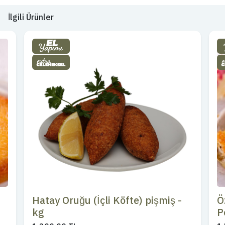
İlgili Ürünler
Hatay Oruğu (İçli Köfte) pişmiş -
Ö
kg
P