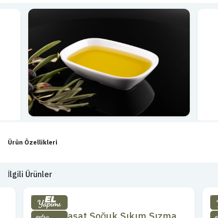
Ürün Özellikleri
İlgili Ürünler
Erken Hasat Soğuk Sıkım Sızma
E