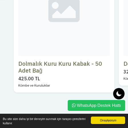
Dolmalık Kuru Kuru Kabak - 50
D
Adet Bağ
3
425.00 TL
Kö
Kömbe ve Kuruluklar
WhatsApp Destek Hattı
Bu site size daha iyi bir deneyim sunmak için tarayıcı çerezlerini
Onaylıyorum
kullanır.